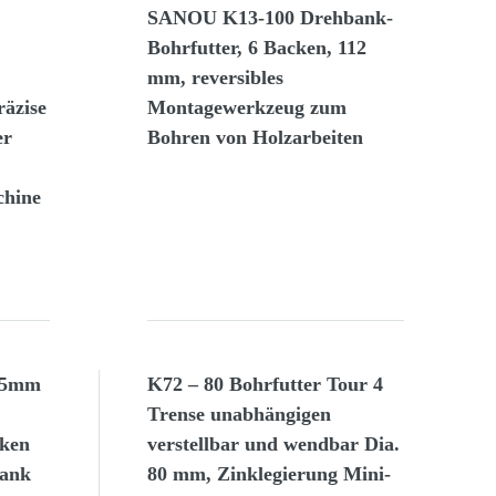
SANOU K13-100 Drehbank-
Bohrfutter, 6 Backen, 112
mm, reversibles
äzise
Montagewerkzeug zum
er
Bohren von Holzarbeiten
chine
25mm
K72 – 80 Bohrfutter Tour 4
Trense unabhängigen
cken
verstellbar und wendbar Dia.
bank
80 mm, Zinklegierung Mini-