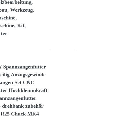
lzbearbeitung,
bau, Werkzeug,
schine,
chine, Kit,
tter
 Spannzangenfutter
teilig Anzugsgewinde
angen Set CNC
tter Hochklemmkraft
nnzangenfutter
 drehbank zubehör
ER25 Chuck MK4