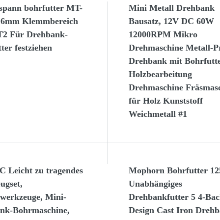
lspann bohrfutter MT-
Mini Metall Drehbank
16mm Klemmbereich
Bausatz, 12V DC 60W
2 Für Drehbank-
12000RPM Mikro
ter festziehen
Drehmaschine Metall-Pr
Drehbank mit Bohrfutt
Holzbearbeitung
Drehmaschine Fräsmas
für Holz Kunststoff
Weichmetall #1
Leicht zu tragendes
Mophorn Bohrfutter 1
ugset,
Unabhängiges
owerkzeuge, Mini-
Drehbankfutter 5 4-Ba
nk-Bohrmaschine,
Design Cast Iron Dreh