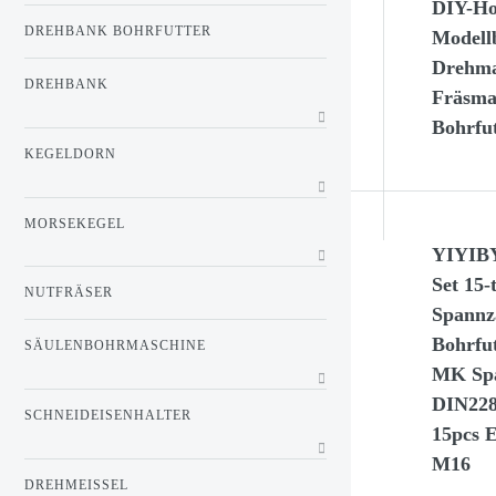
DIY-Ho
DREHBANK BOHRFUTTER
Modell
Drehma
DREHBANK
Fräsmas
Bohrfu
KEGELDORN
MORSEKEGEL
YIYIBY
Set 15-
NUTFRÄSER
Spannz
Bohrfu
SÄULENBOHRMASCHINE
MK Spa
DIN228
SCHNEIDEISENHALTER
15pcs 
M16
DREHMEISSEL